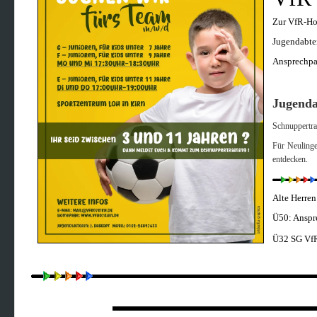
Zur VfR-H
Jugendabtei
Ansprechpa
Jugenda
Schnuppertra
Für Neulinge
entdecken.
Alte Herren
Ü50: Anspre
Ü
32 SG VfR