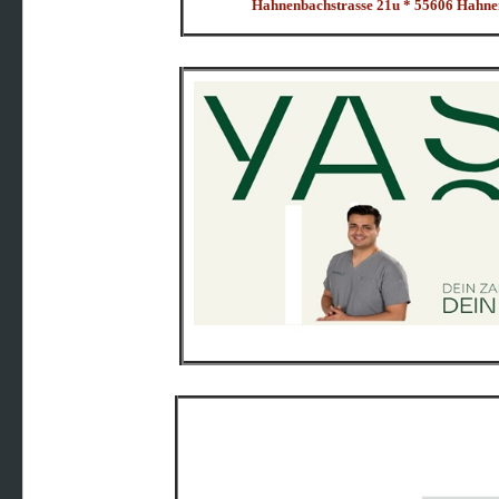
Hahnenbachstrasse 21u * 55606 Hahn