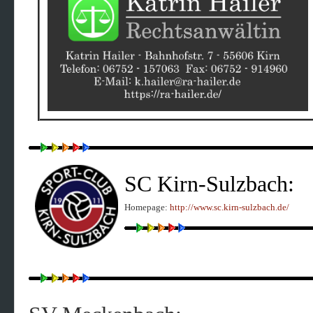
SC Kirn-Sulzbach:
Homepage:
http://www.sc.kirn-sulzbach.de/